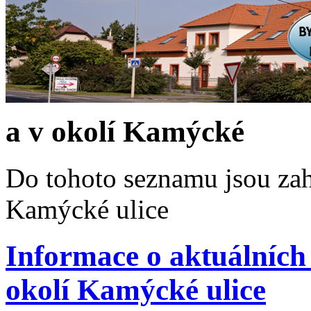
a v okolí Kamýcké
Do tohoto seznamu jsou zah
Kamýcké ulice
Informace o aktuálních
okolí Kamýcké ulice