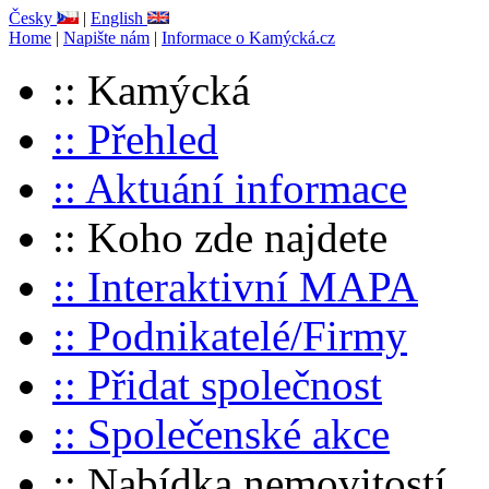
Česky
|
English
Home
|
Napište nám
|
Informace o Kamýcká.cz
:: Kamýcká
:: Přehled
:: Aktuání informace
:: Koho zde najdete
:: Interaktivní MAPA
:: Podnikatelé/Firmy
:: Přidat společnost
:: Společenské akce
:: Nabídka nemovitostí